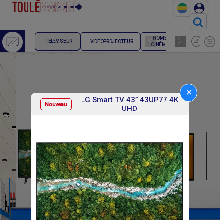
⚲
HOME
ENCEINTE
TÉLÉVISEUR
VIDEOPROJECTEUR
CINÉMA
HIFI
✕
LG Smart TV 43” 43UP77 4K
Nouveau
UHD
F
F
215 000
108 000