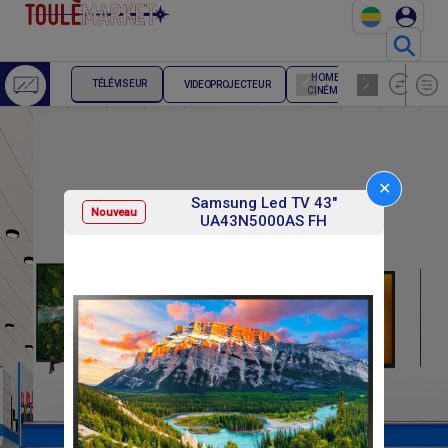
⚲
HOME
ENCEINTE
TÉLÉVISEUR
VIDEOPROJECTEUR
CINÉMA
HIFI
✕
Samsung Led TV 43"
Nouveau
UA43N5000AS FH
F
F
215 000
108 000