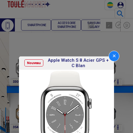
⚲
ACCESSOIRE
SAMSUNG
TELEPHONE
SMARTPHONE
SMARTPHONE
GALAXY
FIXE
✕
Apple Watch S 8 Acier GPS +
Nouveau
C Blan
F
F
F
F
F
330 000
354 000
330 000
330 000
330 000
F
F
F
F
F
354 000
354 000
354 000
354 000
354 000