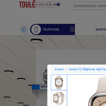
APPLE WATCH
MONTR
TÉLÉPHONIE
Univers TV, Téléphonie, High-Te
Acceuil
F
F
330 000
354 000
3