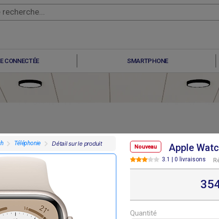
E CONNECTÉE
SMARTPHONE
ch
Téléphonie
Détail sur le produit
Apple Watc
Nouveau
3.1 | 0 livraisons
R
F
F
F
F
30 000
330 000
330 000
354 000
35
Quantité