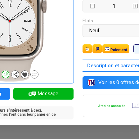
F
F
F
F
0 000
318 000
318 000
318 000
États
Paiement
Description et caracté
F
F
F
F
8 000
300 000
300 000
300 000
Voir les
0
offres d
Message
r
Articles associés
urs s'intéressent à ceci.
F
0
nnes l'ont dans leur panier en ce