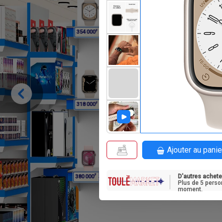
F
F
354 000
354 000
33
F
F
318 000
318 000
31
Ajouter au panie
D'autres achete
F
380 000
Plus de 5 perso
moment.