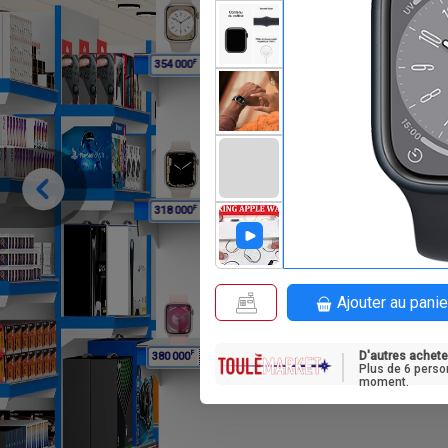
F
F
354 000
354 000
33
F
F
318 000
318 000
31
Ajouter au panie
D'autres achete
F
380 000
Plus de 6 perso
moment.