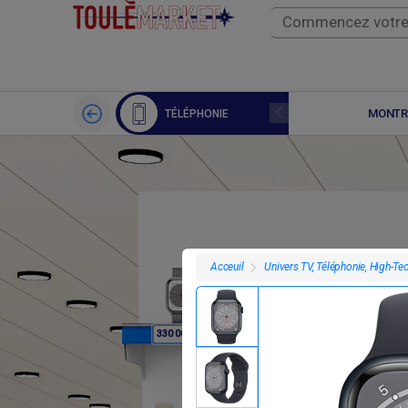
APPLE WATCH
MONTR
TÉLÉPHONIE
Univers TV, Téléphonie, High-Te
Acceuil
F
F
330 000
354 000
3