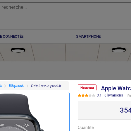
E CONNECTÉE
SMARTPHONE
ch
Téléphonie
Détail sur le produit
Apple Watc
Nouveau
3.1 | 0 livraisons
R
F
F
F
F
30 000
330 000
330 000
354 000
35
Quantité