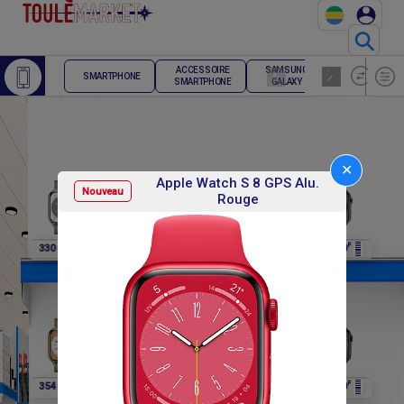
⚲
ACCESSOIRE
SAMSUNG
TELEPHONE
SMARTPHONE
SMARTPHONE
GALAXY
FIXE
✕
Apple Watch S 8 GPS Alu.
Nouveau
Rouge
F
F
F
F
F
330 000
354 000
330 000
330 000
330 000
F
F
F
F
F
354 000
354 000
354 000
354 000
354 000