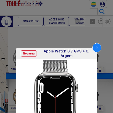
⚲
ACCESSOIRE
SAMSUNG
TELEPHONE
SMARTPHONE
SMARTPHONE
GALAXY
FIXE
✕
Apple Watch S 7 GPS + C.
Nouveau
Argent
F
F
F
F
F
330 000
354 000
330 000
330 000
330 000
F
F
F
F
F
354 000
354 000
354 000
354 000
354 000