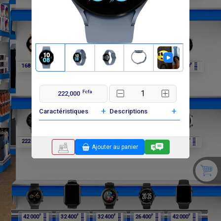
F
F
F
F
F
168 000
168 000
222 000
222 000
222 000
Fcfa
222,000
+
+
Caractéristiques
Descriptions
F
F
F
F
F
222 000
222 000
174 000
174 000
42 000
Ajouter au panier
F
F
F
F
F
42 000
32 400
32 400
26 400
42 000