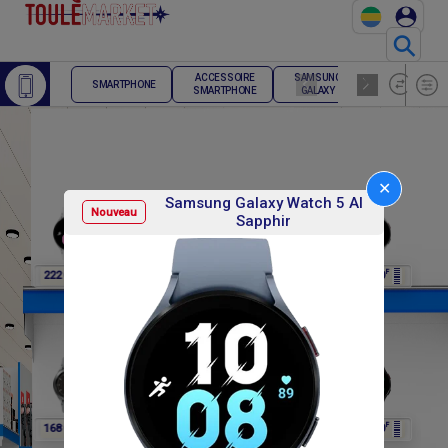
⚲
ACCESSOIRE
SAMSUNG
TELEPHONE
SMARTPHONE
SMARTPHONE
GALAXY
FIXE
✕
Samsung Galaxy Watch 5 Al
Nouveau
Sapphir
F
F
F
F
F
222 000
222 000
222 000
222 000
222 000
F
F
F
F
F
168 000
168 000
168 000
168 000
168 000