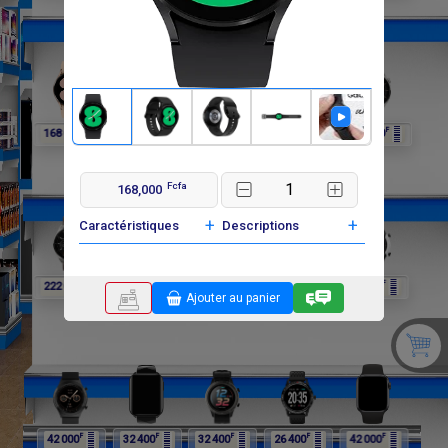
F
F
F
F
F
168 000
168 000
222 000
222 000
222 000
Fcfa
168,000
+
+
Caractéristiques
Descriptions
F
F
F
F
F
222 000
222 000
174 000
174 000
42 000
Ajouter au panier
F
F
F
F
F
42 000
32 400
32 400
26 400
42 000