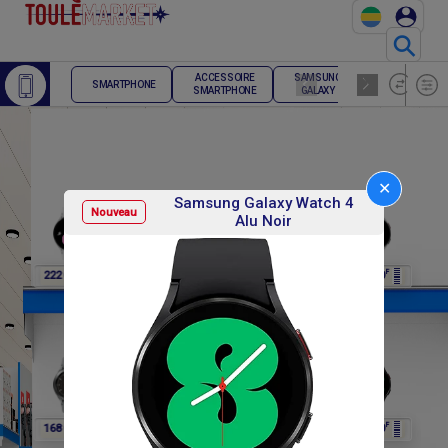
⚲
ACCESSOIRE
SAMSUNG
TELEPHONE
SMARTPHONE
SMARTPHONE
GALAXY
FIXE
✕
Samsung Galaxy Watch 4
Nouveau
Alu Noir
F
F
F
F
F
222 000
222 000
222 000
222 000
222 000
F
F
F
F
F
168 000
168 000
168 000
168 000
168 000