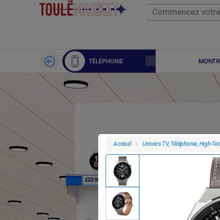
APPLE WATCH
MONTR
TÉLÉPHONIE
Univers TV, Téléphonie, High-Te
Acceuil
F
F
222 000
222 000
2