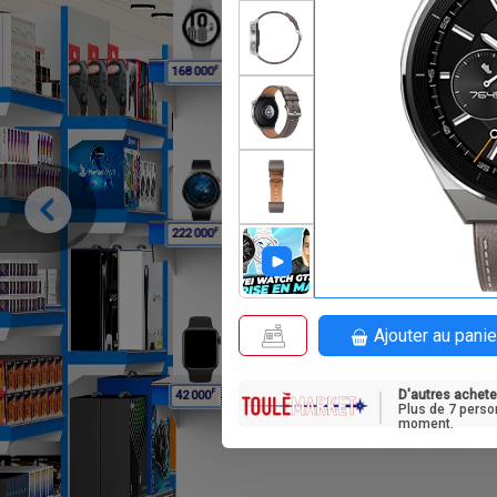
F
F
168 000
168 000
16
F
F
222 000
174 000
17
Ajouter au panie
D'autres achete
F
42 000
Plus de 7 perso
moment.