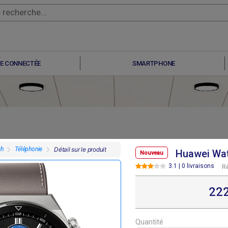
E CONNECTÉE
SMARTPHONE
ch
Téléphonie
Détail sur le produit
Huawei Wat
Nouveau
3.1 | 0 livraisons
R
F
F
F
F
22 000
222 000
222 000
168 000
22
Quantité