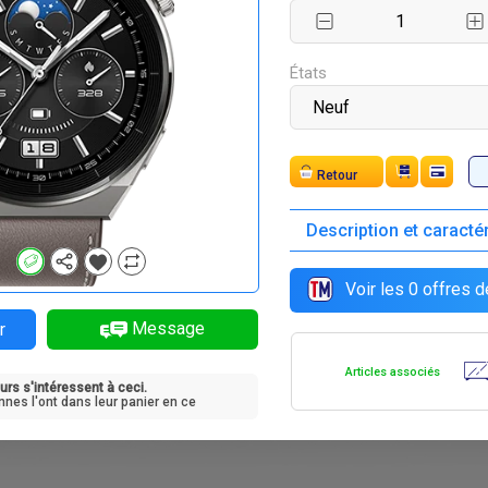
F
F
F
F
8 000
168 000
222 000
222 000
États
Expédition
Description et caracté
F
F
F
F
4 000
42 000
42 000
32 400
Voir les
0
offres d
Message
r
Articles associés
urs s'intéressent à ceci.
F
252 000
nnes l'ont dans leur panier en ce