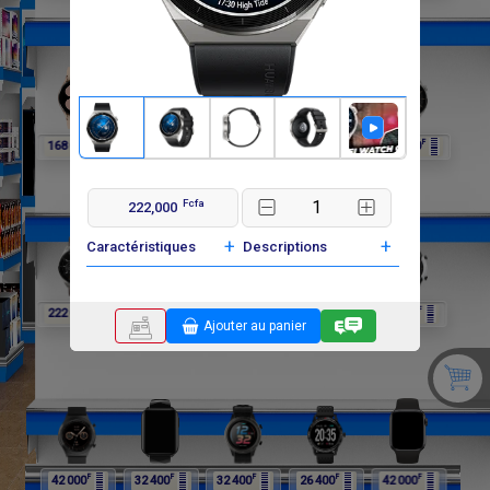
F
F
F
F
F
168 000
168 000
222 000
222 000
222 000
Fcfa
222,000
+
+
Caractéristiques
Descriptions
F
F
F
F
F
222 000
222 000
174 000
174 000
42 000
Ajouter au panier
F
F
F
F
F
42 000
32 400
32 400
26 400
42 000