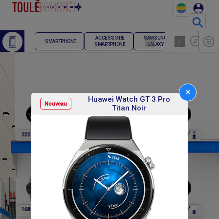
⚲
ACCESSOIRE
SAMSUNG
TELEPHONE
SMARTPHONE
SMARTPHONE
GALAXY
FIXE
✕
Huawei Watch GT 3 Pro
Nouveau
Titan Noir
F
F
F
F
F
222 000
222 000
222 000
222 000
222 000
F
F
F
F
F
168 000
168 000
168 000
168 000
168 000