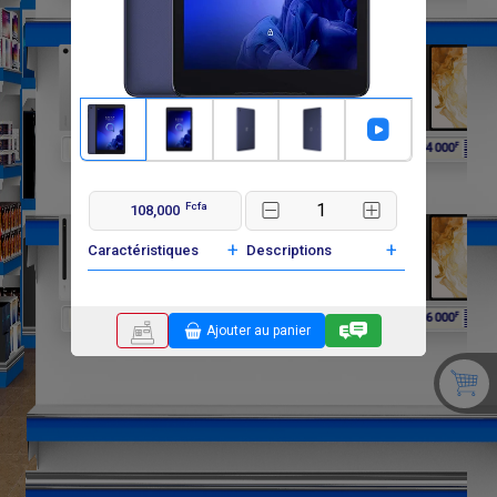
F
F
F
F
F
180 000
180 000
180 000
684 000
684 000
Fcfa
108,000
+
+
Caractéristiques
Descriptions
F
F
816 000
816 000
Ajouter au panier