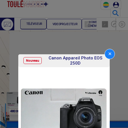
⚲
HOME
ENCEINTE
TÉLÉVISEUR
VIDEOPROJECTEUR
CINÉMA
HIFI
✕
Canon Appareil Photo EOS
Nouveau
250D
F
F
F
480 000
0
0