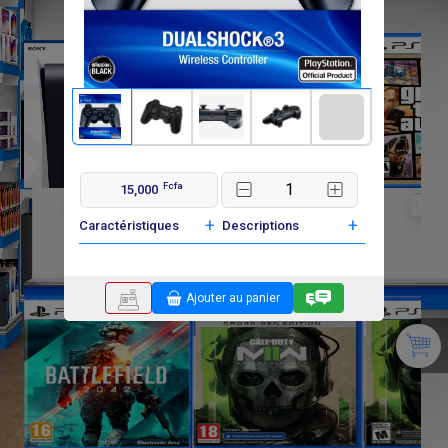
Fcfa
15,000
F
F
636 000
35 000
35 0
+
+
Caractéristiques
Descriptions
Ajouter au panier