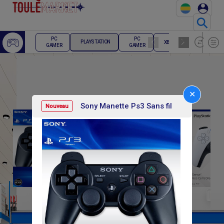
⚲
ECRAN
PC
PC
PLAYSTATION
XBOX
PC
GAMER
GAMER
GAMER
✕
Sony Manette Ps3 Sans fil
Nouveau
F
F
15 000
30 000
54 0