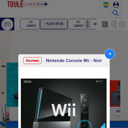
⚲
ECRAN
PC
PC
PLAYSTATION
XBOX
PC
GAMER
GAMER
GAMER
✕
Nintendo Console Wii - Noir
Nouveau
F
F
F
96 000
114 000
252 000