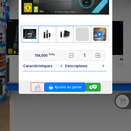
Fcfa
156,000
F
F
F
156 000
40 000
35 000
+
+
Caractéristiques
Descriptions
Ajouter au panier