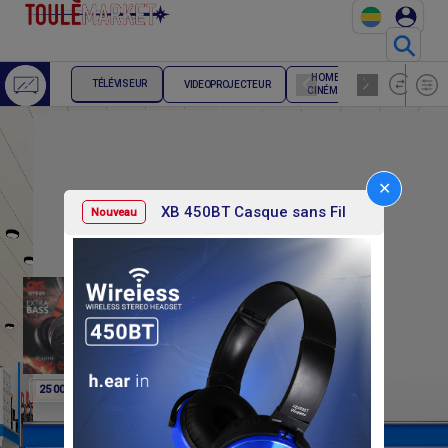
⚲
HOME
ENCEINTE
TÉLÉVISEUR
VIDEOPROJECTEUR
CINÉMA
HIFI
✕
XB 450BT Casque sans Fil
Nouveau
F
F
25 000
25 000