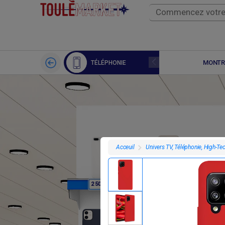
APPLE WATCH
MONTR
TÉLÉPHONIE
Univers TV, Téléphonie, High-Te
Acceuil
F
F
2 500
2 500