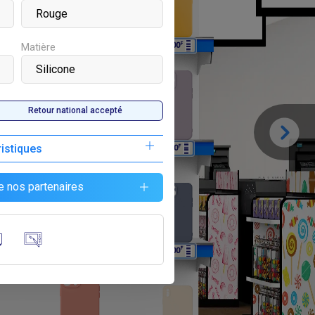
F
F
2 500
2 500
Matière
Expédition en 45 min
ristiques
F
F
2 500
2 500
e nos partenaires
F
F
2 500
2 500