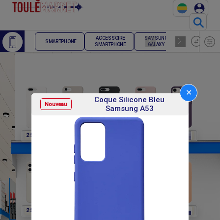
⚲
ACCESSOIRE
SAMSUNG
TELEPHONE
SMARTPHONE
SMARTPHONE
GALAXY
FIXE
✕
Coque Silicone Bleu
Nouveau
Samsung A53
F
F
F
F
F
2 500
2 500
2 500
2 500
2 500
F
F
F
F
F
2 500
2 500
2 500
2 500
2 500