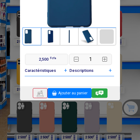
F
F
F
F
F
2 500
2 500
2 500
2 500
2 500
Fcfa
2,500
+
+
Caractéristiques
Descriptions
F
F
F
F
F
2 500
2 500
2 500
2 500
2 500
Ajouter au panier
F
F
F
F
F
2 500
2 500
2 500
2 500
2 500