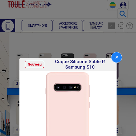
⚲
ACCESSOIRE
SAMSUNG
TELEPHONE
SMARTPHONE
SMARTPHONE
GALAXY
FIXE
✕
Coque Silicone Sable R
Nouveau
Samsung S10
F
F
F
F
F
2 500
2 500
2 500
2 500
2 500
F
F
F
F
F
2 500
2 500
2 500
2 500
2 500