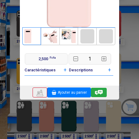
F
F
F
F
F
2 500
2 500
2 500
2 500
2 500
Fcfa
2,500
+
+
Caractéristiques
Descriptions
F
F
F
F
F
2 500
2 500
2 500
2 500
2 500
Ajouter au panier
F
F
F
F
F
2 500
2 500
2 500
2 500
2 500