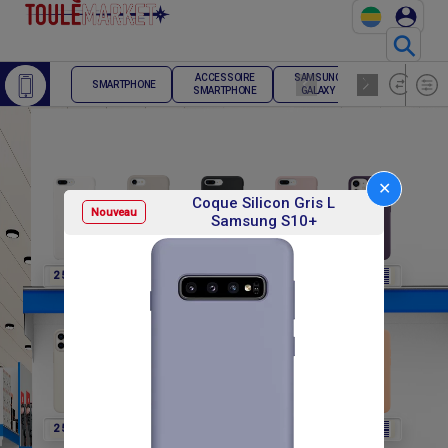
⚲
ACCESSOIRE
SAMSUNG
TELEPHONE
SMARTPHONE
SMARTPHONE
GALAXY
FIXE
✕
Coque Silicon Gris L
Nouveau
Samsung S10+
F
F
F
F
F
2 500
2 500
2 500
2 500
2 500
F
F
F
F
F
2 500
2 500
2 500
2 500
2 500