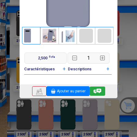
F
F
F
F
F
2 500
2 500
2 500
2 500
2 500
Fcfa
2,500
+
+
Caractéristiques
Descriptions
F
F
F
F
F
2 500
2 500
2 500
2 500
2 500
Ajouter au panier
F
F
F
F
F
2 500
2 500
2 500
2 500
2 500