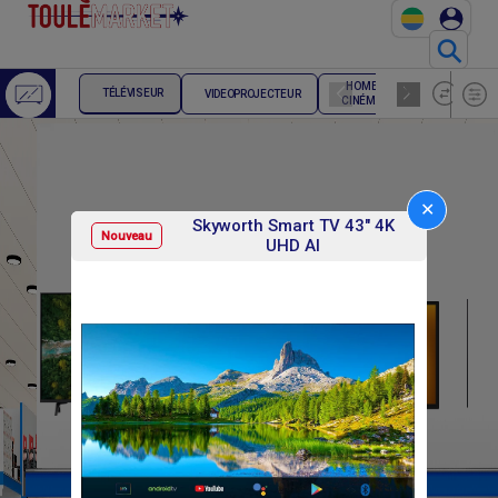
⚲
HOME
ENCEINTE
TÉLÉVISEUR
VIDEOPROJECTEUR
CINÉMA
HIFI
✕
Skyworth Smart TV 43" 4K
Nouveau
UHD AI
F
F
215 000
108 000