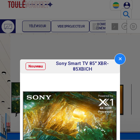
⚲
HOME
ENCEINTE
TÉLÉVISEUR
VIDEOPROJECTEUR
CINÉMA
HIFI
✕
Sony Smart TV 85" XBR-
Nouveau
85XBICH
F
F
215 000
108 000