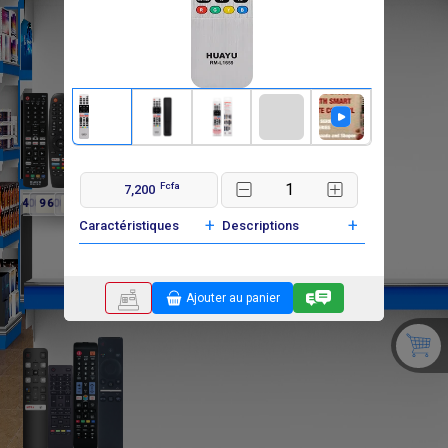
Fcfa
7,200
F
F
F
F
8 400
9 600
9 600
9 600
+
+
Caractéristiques
Descriptions
Ajouter au panier