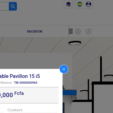
MACBOOK
RESEAU
ble Pavillon 15 i5
éférence :
TM-0000000960
Fcfa
F
410 000
0,000
Couleurs