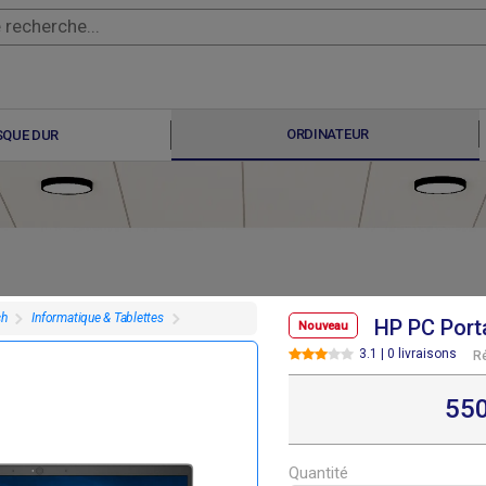
ORDINATEUR
SQUE DUR
ch
Informatique & Tablettes
HP PC Porta
Nouveau
3.1 | 0 livraisons
R
F
F
410 000
495 000
55
Quantité