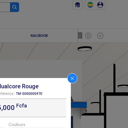
MACBOOK
RESEAU
dualcore Rouge
éférence :
TM-0000000970
Fcfa
F
410 000
5,000
Couleurs