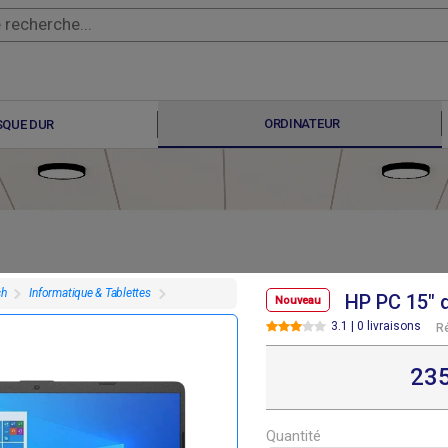
ORDINATEUR
SQUE DUR
ch
Informatique & Tablettes
HP PC 15" 
Nouveau
3.1 | 0 livraisons
R
F
F
410 000
495 000
23
Quantité