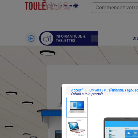
INFORMATIQUE &
IMPRIMANTE
DI
TABLETTES
Univers TV, Téléphonie, High-Te
Acceuil
Détail sur le produit
F
385 000