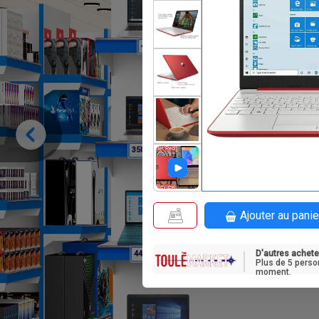
F
495 000
F
350 000
Ajouter au panie
D'autres achete
F
445 000
Plus de 5 perso
moment.