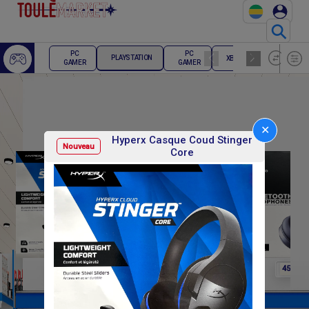
⚲
ECRAN
PC
PC
PLAYSTATION
XBOX
PC
GAMER
GAMER
GAMER
✕
Hyperx Casque Coud Stinger
Nouveau
Core
F
F
F
35 000
35 000
45 000