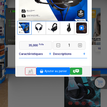
Fcfa
35,000
F
F
F
0
0
15 000
+
+
Caractéristiques
Descriptions
Ajouter au panier