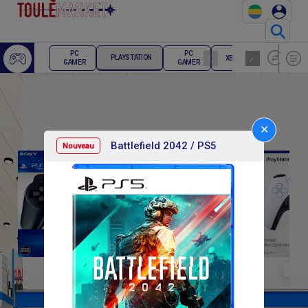
⚲
ECRAN
PC
PC
PLAYSTATION
XBOX
PC
GAMER
GAMER
GAMER
✕
Battlefield 2042 / PS5
Nouveau
F
F
15 000
30 000
54 0