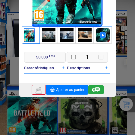
Fcfa
50,000
F
F
636 000
35 000
35 0
+
+
Caractéristiques
Descriptions
Ajouter au panier