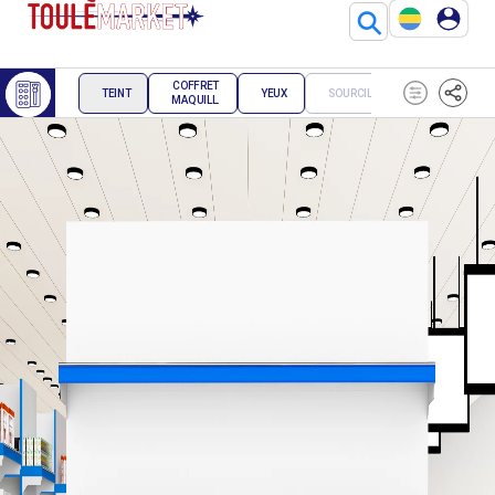
⚲
COFFRET
TEINT
YEUX
SOURCILS
LEVRES
MAQUILL.