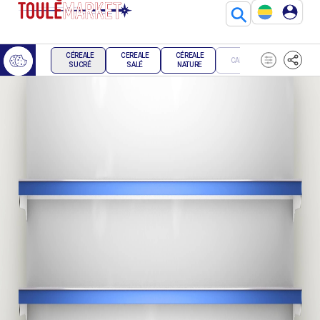
⚲
CÉREALE
CEREALE
CÉREALE
PRODUITS
CAFE
SUCRÉ
SALÉ
NATURE
SALÉ