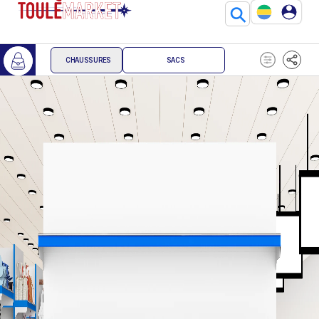
⚲
CHAUSSURES
SACS