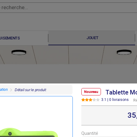
JOUET
UISEMENTS
ation
Détail sur le produit
Tablette M
Nouveau
3.1 | 0 livraisons
R
F
F
35 000
35 000
35
Quantité