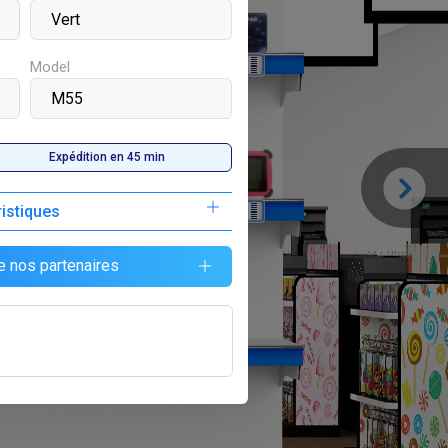
F
65 000
Model
Paiement bacaire accepté
ristiques
F
45 000
e nos partenaires