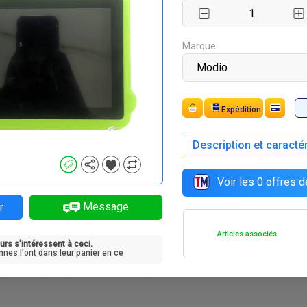
F
F
35 000
0
Marque
Paiement
Description et caracté
Voir les
0
offres d
Message
r
Articles associés
urs s'intéressent à ceci.
nnes l'ont dans leur panier en ce