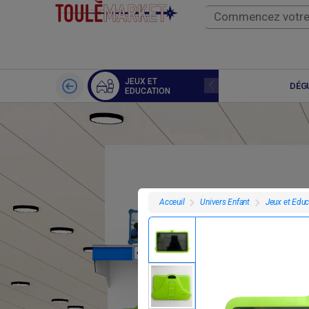
JEUX ET
SCIENCE ET NATURE
DÉG
EDUCATION
Univers Enfant
Jeux et Educ
Acceuil
F
45 000