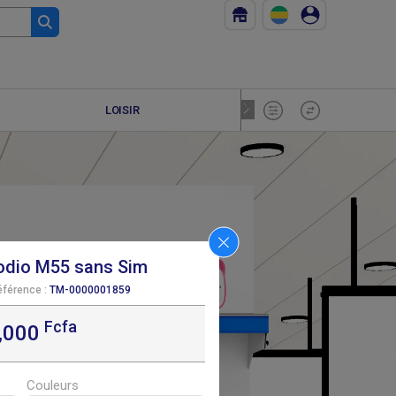
LOISIR
JEUX PLEIN
odio M55 sans Sim
éférence :
TM-0000001859
Fcfa
F
65 000
,000
Couleurs